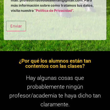
mail: profesornativodealeman@gmail.com. Para
más información sobre como tratamos tus datos,
visita nuestra
“Política de Privacidad”.
Enviar
¿Por qué los alumnos están tan
contentos con las clases?
Hay algunas cosas que
probablemente ningún
profesor/academia te haya dicho tan
claramente.