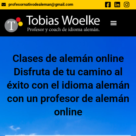
profesornativodealeman@gmail.com
Clases de alemán online
Disfruta de tu camino al
éxito con el idioma alemán
con un profesor de alemán
online