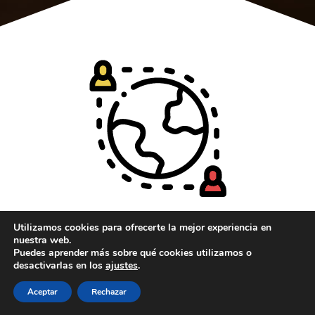
¿Desde donde puedes
Utilizamos cookies para ofrecerte la mejor experiencia en
nuestra web.
tomar clases de Alemán
Puedes aprender más sobre qué cookies utilizamos o
conmigo?
desactivarlas en los
ajustes
.
Aceptar
Rechazar
Como
profesor de alemán online
imparto
clases a