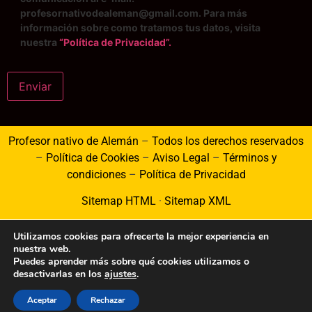
profesornativodealeman@gmail.com. Para más
información sobre como tratamos tus datos, visita
nuestra
“Política de Privacidad”.
Enviar
Profesor nativo de Alemán
–
Todos los derechos reservados
–
Política de Cookies
–
Aviso Legal
–
Términos y
condiciones
–
Política de Privacidad
Sitemap HTML
·
Sitemap XML
Utilizamos cookies para ofrecerte la mejor experiencia en
nuestra web.
Puedes aprender más sobre qué cookies utilizamos o
desactivarlas en los
ajustes
.
Aceptar
Rechazar