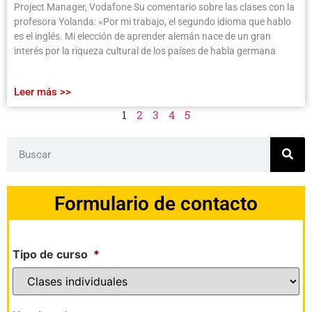
Project Manager, Vodafone Su comentario sobre las clases con la
profesora Yolanda: «Por mi trabajo, el segundo idioma que hablo
es el inglés. Mi elección de aprender alemán nace de un gran
interés por la riqueza cultural de los países de habla germana
Leer más >>
1
2
3
4
5
Formulario de contacto
Tipo de curso
*