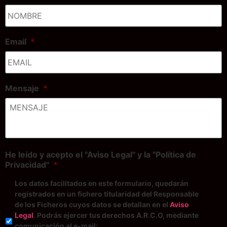
Email
*
Mensaje
*
He leído y acepto el "Aviso Legal" y la "Política de
Privacidad"
*
Los datos facilitados en este formulario, quedarán
registrados en un fichero titularidad del Responsable
de los Ficheros cuyos datos se detallan en el
Aviso
Legal
. Podrás ejercer tus derechos A.R.C.O, mediante
comunicación al e-mail: