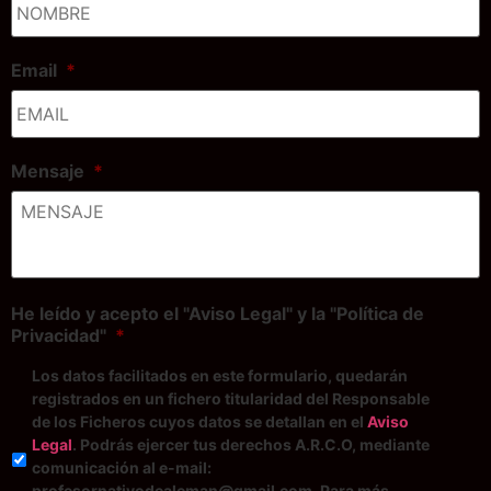
Email
*
Mensaje
*
He leído y acepto el "Aviso Legal" y la "Política de
Privacidad"
*
Los datos facilitados en este formulario, quedarán
registrados en un fichero titularidad del Responsable
de los Ficheros cuyos datos se detallan en el
Aviso
Legal
. Podrás ejercer tus derechos A.R.C.O, mediante
comunicación al e-mail:
profesornativodealeman@gmail.com. Para más