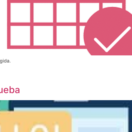
gida.
rueba