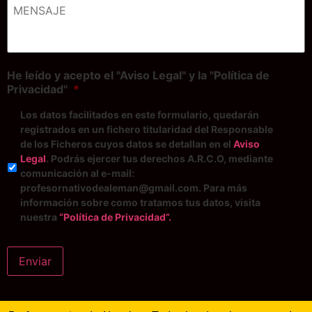
He leído y acepto el "Aviso Legal" y la "Política de
Privacidad"
*
Los datos facilitados en este formulario, quedarán
registrados en un fichero titularidad del Responsable
de los Ficheros cuyos datos se detallan en el
Aviso
Legal
. Podrás ejercer tus derechos A.R.C.O, mediante
comunicación al e-mail:
profesornativodealeman@gmail.com. Para más
información sobre como tratamos tus datos, visita
nuestra
“Política de Privacidad”.
Enviar