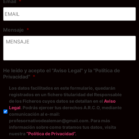
Email
*
Mensaje
*
He leído y acepto el "Aviso Legal" y la "Política de
Privacidad"
*
Los datos facilitados en este formulario, quedarán
registrados en un fichero titularidad del Responsable
de los Ficheros cuyos datos se detallan en el
Aviso
Legal
. Podrás ejercer tus derechos A.R.C.O, mediante
comunicación al e-mail:
profesornativodealeman@gmail.com. Para más
información sobre como tratamos tus datos, visita
nuestra
“Política de Privacidad”.