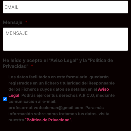
Mensaje
*
He leído y acepto el "Aviso Legal" y la "Política de
Privacidad"
*
Los datos facilitados en este formulario, quedarán
registrados en un fichero titularidad del Responsable
de los Ficheros cuyos datos se detallan en el
Aviso
Legal
. Podrás ejercer tus derechos A.R.C.O, mediante
comunicación al e-mail:
profesornativodealeman@gmail.com. Para más
información sobre como tratamos tus datos, visita
nuestra
“Política de Privacidad”.