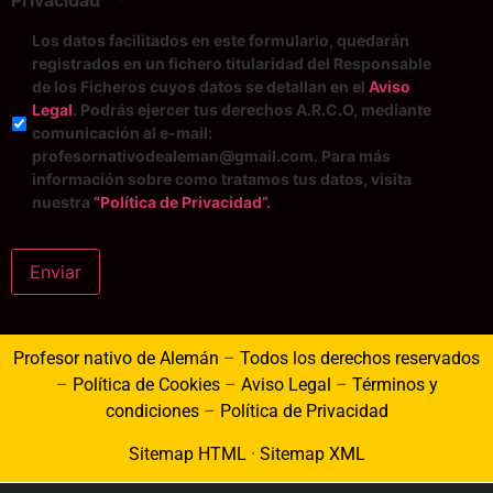
Privacidad"
*
Los datos facilitados en este formulario, quedarán
registrados en un fichero titularidad del Responsable
de los Ficheros cuyos datos se detallan en el
Aviso
Legal
. Podrás ejercer tus derechos A.R.C.O, mediante
comunicación al e-mail:
profesornativodealeman@gmail.com. Para más
información sobre como tratamos tus datos, visita
nuestra
“Política de Privacidad”.
Enviar
Profesor nativo de Alemán
–
Todos los derechos reservados
–
Política de Cookies
–
Aviso Legal
–
Términos y
condiciones
–
Política de Privacidad
Sitemap HTML
·
Sitemap XML