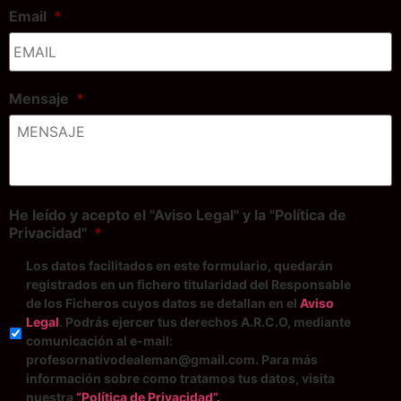
Email
*
Mensaje
*
He leído y acepto el "Aviso Legal" y la "Política de
Privacidad"
*
Los datos facilitados en este formulario, quedarán
registrados en un fichero titularidad del Responsable
de los Ficheros cuyos datos se detallan en el
Aviso
Legal
. Podrás ejercer tus derechos A.R.C.O, mediante
comunicación al e-mail:
profesornativodealeman@gmail.com. Para más
información sobre como tratamos tus datos, visita
nuestra
“Política de Privacidad”.