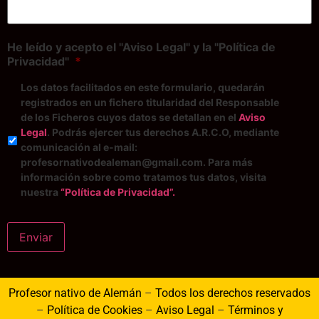
He leído y acepto el "Aviso Legal" y la "Política de
Privacidad"
*
Los datos facilitados en este formulario, quedarán
registrados en un fichero titularidad del Responsable
de los Ficheros cuyos datos se detallan en el
Aviso
Legal
. Podrás ejercer tus derechos A.R.C.O, mediante
comunicación al e-mail:
profesornativodealeman@gmail.com. Para más
información sobre como tratamos tus datos, visita
nuestra
“Política de Privacidad”.
Enviar
Profesor nativo de Alemán
–
Todos los derechos reservados
–
Política de Cookies
–
Aviso Legal
–
Términos y