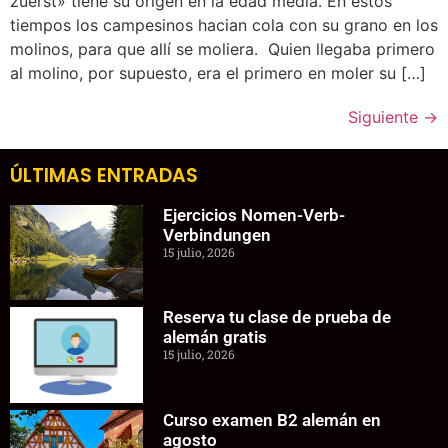
zuerst» tiene su origen en la edad media. En estos
tiempos los campesinos hacian cola con su grano en los
molinos, para que allí se moliera. Quien llegaba primero
al molino, por supuesto, era el primero en moler su […]
Siguiente
→
ÚLTIMAS ENTRADAS
Ejercicios Nomen-Verb-
Verbindungen
15 julio, 2026
Reserva tu clase de prueba de
alemán gratis
15 julio, 2026
Curso examen B2 alemán en
agosto