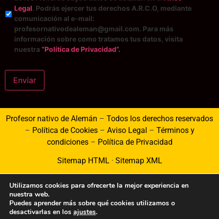
Legal
. Podrás ejercer tus derechos A.R.C.O, mediante
comunicación al e-mail:
profesornativodealeman@gmail.com. Para más
información sobre como tratamos tus datos, visita
nuestra
“Política de Privacidad”.
Enviar
Profesor nativo de Alemán
–
Todos los derechos reservados
–
Política de Cookies
–
Aviso Legal
–
Términos y
condiciones
–
Política de Privacidad
Sitemap HTML
·
Sitemap XML
Utilizamos cookies para ofrecerte la mejor experiencia en
nuestra web.
Puedes aprender más sobre qué cookies utilizamos o
desactivarlas en los
ajustes
.