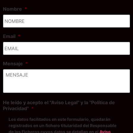
Nombre
*
Email
*
Mensaje
*
He leído y acepto el "Aviso Legal" y la "Política de
Privacidad"
*
Los datos facilitados en este formulario, quedarán
registrados en un fichero titularidad del Responsable
de los Ficheros cuyos datos se detallan en el
Aviso