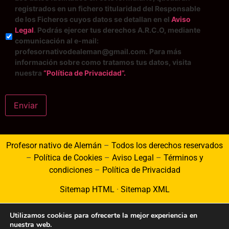
registrados en un fichero titularidad del Responsable
de los Ficheros cuyos datos se detallan en el
Aviso
Legal
. Podrás ejercer tus derechos A.R.C.O, mediante
comunicación al e-mail:
profesornativodealeman@gmail.com. Para más
información sobre como tratamos tus datos, visita
nuestra
“Política de Privacidad”.
Enviar
Profesor nativo de Alemán
–
Todos los derechos reservados
–
Política de Cookies
–
Aviso Legal
–
Términos y
condiciones
–
Política de Privacidad
Sitemap HTML
·
Sitemap XML
Utilizamos cookies para ofrecerte la mejor experiencia en
nuestra web.