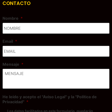
CONTACTO
Nombre
*
Email
*
Mensaje
*
He leído y acepto el "Aviso Legal" y la "Política de
Privacidad"
*
Los datos facilitados en este formulario, quedarán