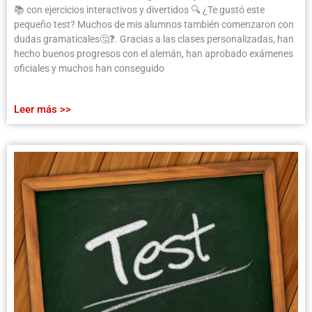
📚 con ejercicios interactivos y divertidos 🔍 ¿Te gustó este
pequeño test? Muchos de mis alumnos también comenzaron con
dudas gramaticales🤔❓. Gracias a las clases personalizadas, han
hecho buenos progresos con el alemán, han aprobado exámenes
oficiales y muchos han conseguido
Leer más >>