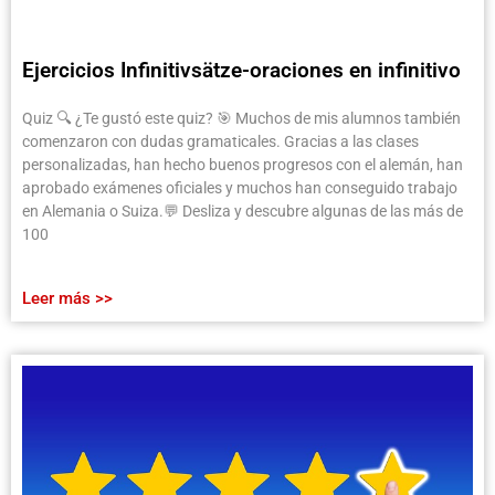
Ejercicios Infinitivsätze-oraciones en infinitivo
Quiz 🔍 ¿Te gustó este quiz? 🎯 Muchos de mis alumnos también
comenzaron con dudas gramaticales. Gracias a las clases
personalizadas, han hecho buenos progresos con el alemán, han
aprobado exámenes oficiales y muchos han conseguido trabajo
en Alemania o Suiza.💬 Desliza y descubre algunas de las más de
100
Leer más >>