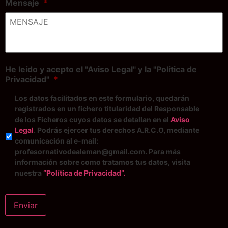
Mensaje
*
He leído y acepto el "Aviso Legal" y la "Política de
Privacidad"
*
Los datos facilitados en este formulario, quedarán
registrados en un fichero titularidad del Responsable
de los Ficheros cuyos datos se detallan en el
Aviso
Legal
. Podrás ejercer tus derechos A.R.C.O, mediante
comunicación al e-mail:
profesornativodealeman@gmail.com. Para más
información sobre como tratamos tus datos, visita
nuestra
“Política de Privacidad”.
Enviar