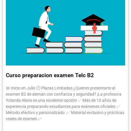
Curso preparacion examen Telc B2
📅 Inicio en Julio 🕒 Plazas Limitadas ¿Quieres presentarte al
examen B2 de alemán con confianza y seguridad? ¡La profesora
Yolanda Alexis es una excelente opción! ✅ Más de 10 años de
experiencia preparando estudiantes para exámenes oficiales.✅
Método efectivo y personalizado .✅ Material exclusivo y prácticas
reales de examen.✅