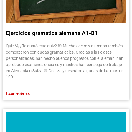
Ejercicios gramatica alemana A1-B1
Quiz 🔍 ¿Te gustó este quiz? 🎯 Muchos de mis alumnos también
comenzaron con dudas gramaticales. Gracias a las clases
personalizadas, han hecho buenos progresos con el alemán, han
aprobado exámenes oficiales y muchos han conseguido trabajo
en Alemania o Suiza.💬 Desliza y descubre algunas de las más de
100
Leer más >>