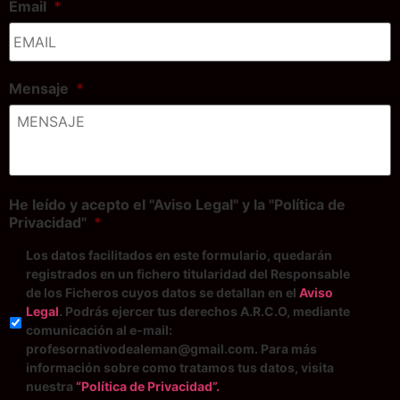
Email
*
Mensaje
*
He leído y acepto el "Aviso Legal" y la "Política de
Privacidad"
*
Los datos facilitados en este formulario, quedarán
registrados en un fichero titularidad del Responsable
de los Ficheros cuyos datos se detallan en el
Aviso
Legal
. Podrás ejercer tus derechos A.R.C.O, mediante
comunicación al e-mail:
profesornativodealeman@gmail.com. Para más
información sobre como tratamos tus datos, visita
nuestra
“Política de Privacidad”.