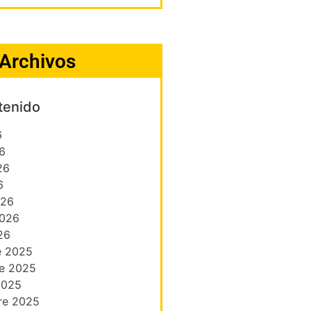
Archivos
tenido
6
6
26
6
026
2026
26
e 2025
e 2025
2025
re 2025