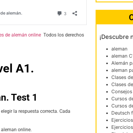
C
Todos los derechos
¡Descubre 
aleman
aleman C
Alemán p
vel A1.
aleman p
Clases d
Clases d
Consejos
n. Test 1
Cursos d
Cursos d
elegir la respuesta correcta. Cada
Deutsch f
Ejercicio
Ejercicio
 aleman online.