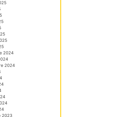
025
5
5
25
5
025
2025
25
e 2024
2024
re 2024
4
4
24
4
024
2024
24
e 2023