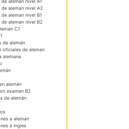
s de aleman nivel A1
s de aleman nivel A2
s de aleman nivel B1
s de aleman nivel B2
leman C1
1
 de alemán
 oficiales de aleman
a alemana
o
lemán
 en alemán
ion examen B2
es de alemán
ios
ones a aleman
nes a ingles