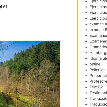
Ejercicio
el A1
Ejercicio
Ejercicio
Ejercicio
examen a
examen B
Exámenes
Examenes
Gramátic
Hamburg
Idioma a
online
Películas
Preparac
Profesor
Telc B2
Testimon
Traducci
Traduccio