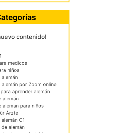
ategorías
nuevo contenido!
1
ara medicos
ara niños
e alemán
e alemán por Zoom online
 para aprender alemán
e alemán
e aleman para niños
ür Ärzte
s alemán C1
s de alemán