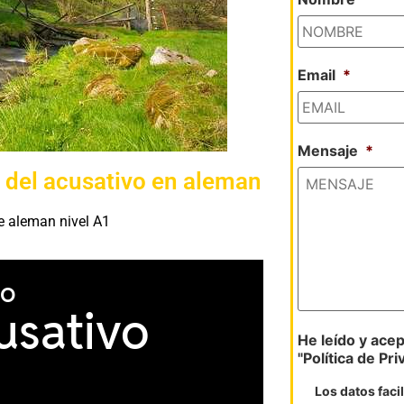
Email
*
Mensaje
*
1 del acusativo en aleman
de aleman nivel A1
He leído y acept
"Política de Pri
Los datos faci