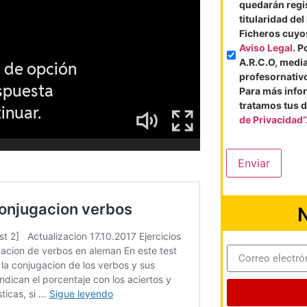
quedarán regi
titularidad de
Ficheros cuyos
Aviso Legal
. P
A.R.C.O, medi
profesornati
Para más info
tratamos tus d
de Privacidad”
Enviar
N