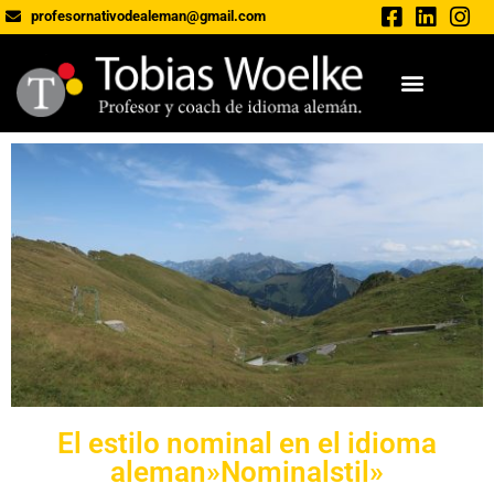
profesornativodealeman@gmail.com
El estilo nominal en el idioma
aleman»Nominalstil»