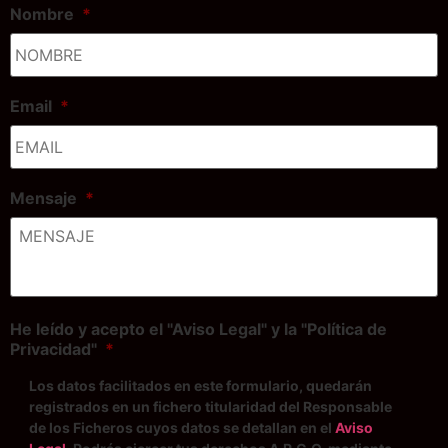
Nombre
*
Email
*
Mensaje
*
He leído y acepto el "Aviso Legal" y la "Política de
Privacidad"
*
Los datos facilitados en este formulario, quedarán
registrados en un fichero titularidad del Responsable
de los Ficheros cuyos datos se detallan en el
Aviso