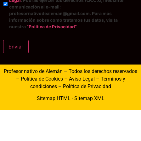
Legal
. Podrás ejercer tus derechos A.R.C.O, mediante
comunicación al e-mail:
profesornativodealeman@gmail.com. Para más
información sobre como tratamos tus datos, visita
nuestra
“Política de Privacidad”.
Enviar
Profesor nativo de Alemán
–
Todos los derechos reservados
–
Política de Cookies
–
Aviso Legal
–
Términos y
condiciones
–
Política de Privacidad
Sitemap HTML
·
Sitemap XML