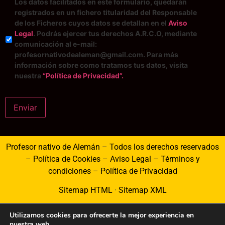
Los datos facilitados en este formulario, quedarán
registrados en un fichero titularidad del Responsable
de los Ficheros cuyos datos se detallan en el
Aviso
Legal
. Podrás ejercer tus derechos A.R.C.O, mediante
comunicación al e-mail:
profesornativodealeman@gmail.com. Para más
información sobre como tratamos tus datos, visita
nuestra
“Política de Privacidad”.
Enviar
Profesor nativo de Alemán
–
Todos los derechos reservados
–
Política de Cookies
–
Aviso Legal
–
Términos y
condiciones
–
Política de Privacidad
Sitemap HTML
·
Sitemap XML
Utilizamos cookies para ofrecerte la mejor experiencia en
nuestra web.