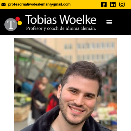
profesornativodealeman@gmail.com