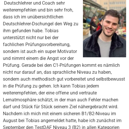
Deutschlehrer und Coach sehr
weiterempfehlen und bin sehr froh,
dass ich im unübersichtlichen
Deutschlehrer-Dschungel den Weg zu
ihm gefunden habe. Tobias
unterstützt nicht nur bei der
fachlichen Prüfungsvorbereitung,
sondern ist auch ein super Motivator
und nimmt einem die Angst vor der
Prüfung. Gerade bei den C1-Prüfungen kommt es nämlich
nicht nur darauf an, das sprachliche Niveau zu haben,
sondern auch methodisch gut vorbereitet und selbstbewusst
in die Prüfung zu gehen. Ich kann Tobias jedem
weiterempfehlen, der eine offene und vertraute
Lernatmosphäre schätzt, in der man auch Fehler machen
darf und Stück für Stück seinem Ziel nähergebracht wird.
Nachdem ich mich mit einem sicheren B1/B2-Niveau im
August bei Tobias angemeldet hatte, habe ich zunächst im
September den TestDAF Niveau 3 (B2) in allen Kategorien