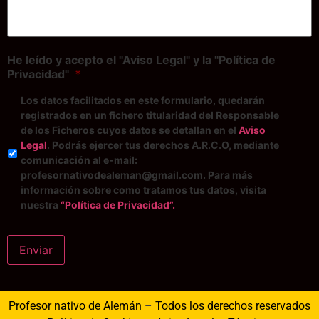
He leído y acepto el "Aviso Legal" y la "Política de
Privacidad"
*
Los datos facilitados en este formulario, quedarán
registrados en un fichero titularidad del Responsable
de los Ficheros cuyos datos se detallan en el
Aviso
Legal
. Podrás ejercer tus derechos A.R.C.O, mediante
comunicación al e-mail:
profesornativodealeman@gmail.com. Para más
información sobre como tratamos tus datos, visita
nuestra
“Política de Privacidad”.
Enviar
Profesor nativo de Alemán
–
Todos los derechos reservados