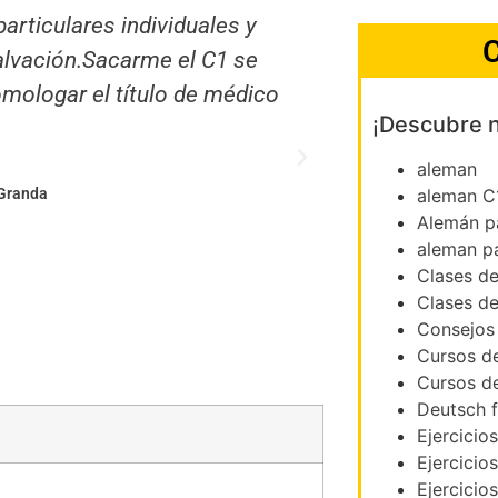
ieras, pero Tobías lo es. Y
Estaba a punt
C
 profesores de idiomas que
Tobias y ensegu
umo que eficiencia"
7 meses ( 2 cl
¡Descubre 
examen d
comunicarme m
aleman
ocial en la Embajada de España en
aceleran
aleman C
Alemán p
aleman p
Clases d
Clases d
Consejos
Cursos d
Cursos d
Deutsch f
Ejercicio
Ejercicio
Ejercicio