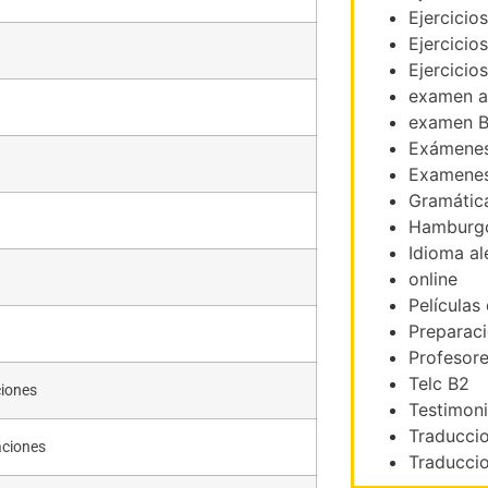
Ejercicio
Ejercicio
Ejercicio
examen a
examen B
Exámenes
Examenes
Gramátic
Hamburg
Idioma a
online
Películas
Preparac
Profesor
Telc B2
ciones
Testimon
Traducci
aciones
Traduccio