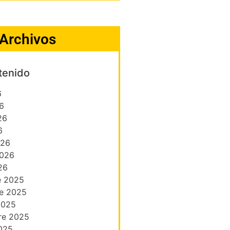
Archivos
tenido
6
6
26
6
026
2026
26
e 2025
e 2025
2025
re 2025
025