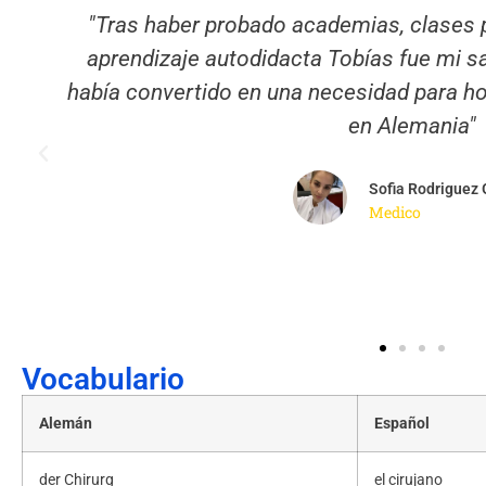
"Llámalo "coach", guía, mentor o como qu
eso marca la diferencia con tantos otros
o
andan por la red vendiendo más h
Luis Carlos Melero
Consejero de Trabajo, Migraciones y Seguridad S
Suiza, Austria y Liechtenstein.
Vocabulario
Alemán
Español
der Chirurg
el cirujano