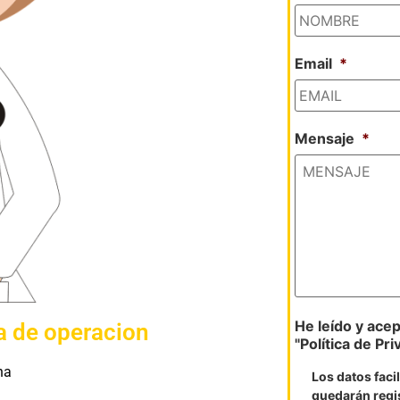
Email
*
Mensaje
*
He leído y acept
a de operacion
"Política de Pri
na
Los datos faci
quedarán regi