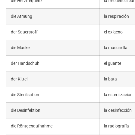
die Herzfrequenz
la frecuencia ca
die Atmung
la respiración
der Sauerstoff
el oxígeno
die Maske
la mascarilla
der Handschuh
el guante
der Kittel
la bata
die Sterilisation
la esterilización
die Desinfektion
la desinfección
die Röntgenaufnahme
la radiografía