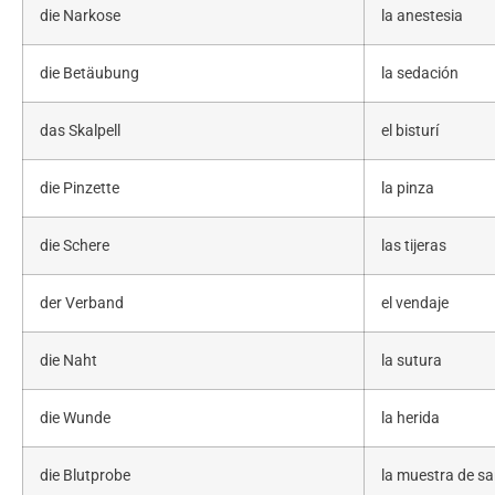
die Narkose
la anestesia
die Betäubung
la sedación
das Skalpell
el bisturí
die Pinzette
la pinza
die Schere
las tijeras
der Verband
el vendaje
die Naht
la sutura
die Wunde
la herida
die Blutprobe
la muestra de s