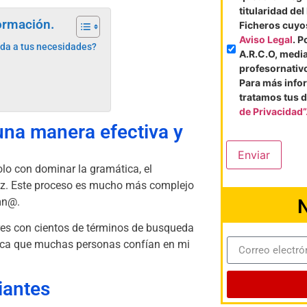
titularidad de
formación.
Ficheros cuyos
Aviso Legal
. P
ada a tus necesidades?
A.R.C.O, medi
profesornati
Para más info
tratamos tus d
de Privacidad”
una manera efectiva y
Enviar
lo con dominar la gramática, el
idez. Este proceso es mucho más complejo
umn@.
N
res con cientos de términos de busqueda
ifica que muchas personas confían en mi
iantes