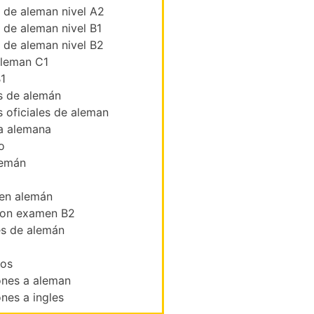
s de aleman nivel A2
s de aleman nivel B1
s de aleman nivel B2
leman C1
1
 de alemán
 oficiales de aleman
a alemana
o
lemán
 en alemán
ion examen B2
es de alemán
ios
ones a aleman
nes a ingles