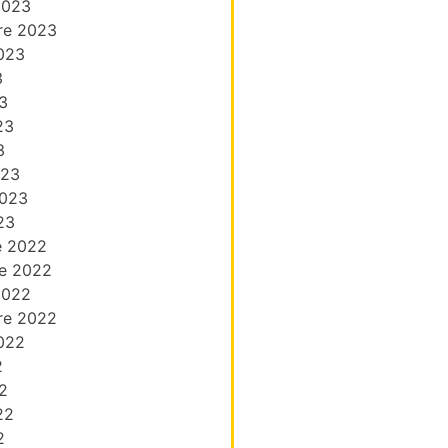
2023
re 2023
023
3
3
23
3
023
2023
23
e 2022
e 2022
2022
re 2022
022
2
2
22
2