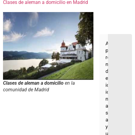
Clases de aleman a domicilio en Madrid
A
p
re
n
d
er
Clases de aleman a domicilio
en la
id
comunidad de Madrid
io
m
a
s
a
y
u