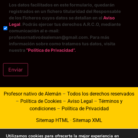
Los datos facilitados en este formulario, quedarán
registrados en un fichero titularidad del Responsable
de los Ficheros cuyos datos se detallan en el
Aviso
Legal
. Podrás ejercer tus derechos A.R.C.O, mediante
comunicación al e-mail:
profesornativodealeman@gmail.com. Para más
información sobre como tratamos tus datos, visita
nuestra
“Política de Privacidad”.
Enviar
Profesor nativo de Alemán
–
Todos los derechos reservados
–
Política de Cookies
–
Aviso Legal
–
Términos y
condiciones
–
Política de Privacidad
Sitemap HTML
·
Sitemap XML
Utilizamos cookies para ofrecerte la mejor experiencia en