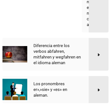
m
e
n
ci
a
Diferencia entre los
verbos abfahren,
mitfahren y wegfahren en
el idioma aleman
Los pronombres
er»,»sie» y «es» en
aleman.