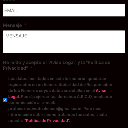
Mensaje
*
He leído y acepto el "Aviso Legal" y la "Política de
Privacidad"
*
Los datos facilitados en este formulario, quedarán
registrados en un fichero titularidad del Responsable
de los Ficheros cuyos datos se detallan en el
Aviso
Legal
. Podrás ejercer tus derechos A.R.C.O, mediante
comunicación al e-mail:
profesornativodealeman@gmail.com. Para más
información sobre como tratamos tus datos, visita
nuestra
“Política de Privacidad”.