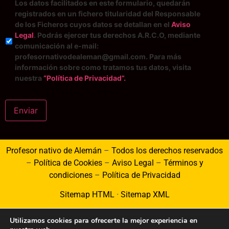
Los datos facilitados en este formulario, quedarán
registrados en un fichero titularidad del Responsable
de los Ficheros cuyos datos se detallan en el
Aviso
Legal
. Podrás ejercer tus derechos A.R.C.O, mediante
comunicación al e-mail:
profesornativodealeman@gmail.com. Para más
información sobre como tratamos tus datos, visita
nuestra
“Política de Privacidad”.
Enviar
Profesor nativo de Alemán
–
Todos los derechos reservados
–
Política de Cookies
–
Aviso Legal
–
Términos y
condiciones
–
Política de Privacidad
Sitemap HTML
·
Sitemap XML
Utilizamos cookies para ofrecerte la mejor experiencia en