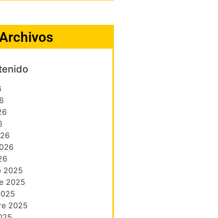
Archivos
tenido
6
6
26
6
026
2026
26
e 2025
e 2025
2025
re 2025
025