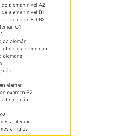
s de aleman nivel A2
s de aleman nivel B1
s de aleman nivel B2
leman C1
1
 de alemán
 oficiales de aleman
a alemana
o
lemán
 en alemán
ion examen B2
es de alemán
ios
ones a aleman
nes a ingles