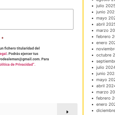
julio 202
junio 202
mayo 20
abril 202
marzo 2
febrero 
*
enero 20
noviembr
n fichero titularidad del
egal
. Podrás ejercer tus
octubre 
tivodealeman@gmail.com. Para
septiemb
olítica de Privacidad”.
julio 202
junio 202
mayo 20
abril 202
marzo 2
febrero 
enero 20
diciembr