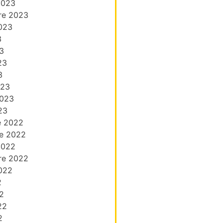
2023
re 2023
023
3
3
23
3
023
2023
23
e 2022
e 2022
2022
re 2022
022
2
2
22
2