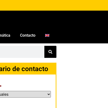
mática
Contacto
ario de contacto
*