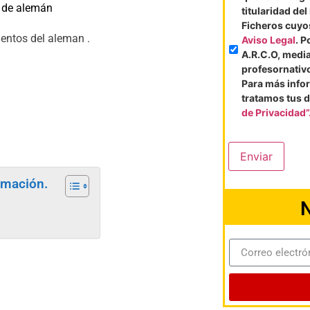
 de alemán
titularidad de
Ficheros cuyos
entos del aleman .
Aviso Legal
. P
A.R.C.O, medi
profesornati
Para más info
tratamos tus d
de Privacidad”
Enviar
ormación.
N