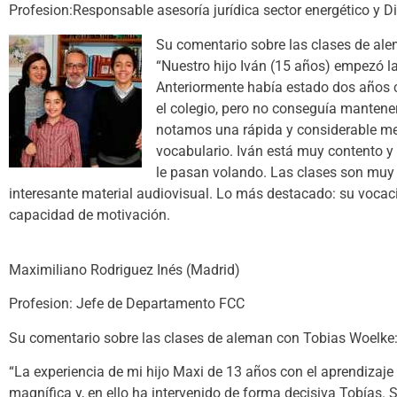
Profesion:Responsable asesoría jurídica sector energético y D
Su comentario sobre las clases de al
“Nuestro hijo Iván (15 años) empezó l
Anteriormente había estado dos años co
el colegio, pero no conseguía manten
notamos una rápida y considerable mej
vocabulario. Iván está muy contento y
le pasan volando. Las clases son muy 
interesante material audiovisual. Lo más destacado: su vocaci
capacidad de motivación.
Maximiliano Rodriguez Inés (Madrid)
Profesion: Jefe de Departamento FCC
Su comentario sobre las clases de aleman con Tobias Woelke
“La experiencia de mi hijo Maxi de 13 años con el aprendizaj
magnífica y, en ello ha intervenido de forma decisiva Tobías.