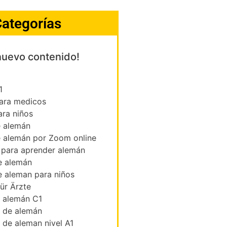
ategorías
nuevo contenido!
1
ara medicos
ara niños
e alemán
e alemán por Zoom online
 para aprender alemán
e alemán
e aleman para niños
ür Ärzte
s alemán C1
s de alemán
s de aleman nivel A1