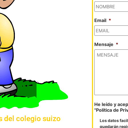
Email
*
Mensaje
*
He leído y acept
"Política de Pri
 del colegio suizo
Los datos faci
quedarán regi