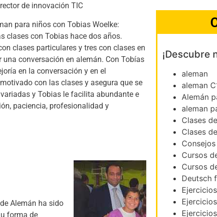
irector de innovación TIC
C
eman para niños con Tobias Woelke:
as clases con Tobias hace dos años.
n clases particulares y tres con clases en
¡Descubre 
er una conversación en alemán. Con Tobías
oría en la conversación y en el
aleman
 motivado con las clases y asegura que se
aleman C
variadas y Tobias le facilita abundante e
Alemán p
ón, paciencia, profesionalidad y
aleman p
Clases d
Clases d
Consejos
Cursos d
Cursos d
Deutsch f
:
Ejercicio
Ejercicio
e de Alemán ha sido
Ejercicio
 Su forma de