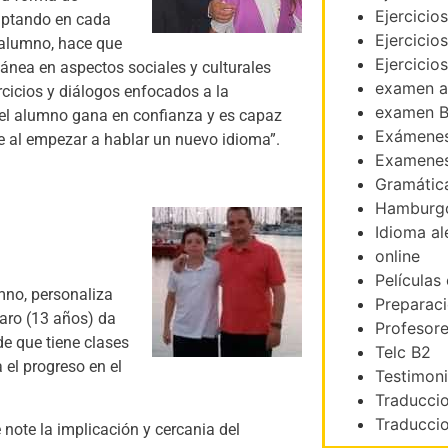
Ejercicio
daptando en cada
Ejercicio
 alumno, hace que
Ejercicio
ánea en aspectos sociales y culturales
examen a
cicios y diálogos enfocados a la
examen B
, el alumno gana en confianza y es capaz
Exámenes
e al empezar a hablar un nuevo idioma”.
Examenes
Gramátic
Hamburg
Idioma a
online
:
Películas
mno, personaliza
Preparac
varo (13 años) da
Profesor
e que tiene clases
Telc B2
a el progreso en el
Testimon
Traducci
Traduccio
note la implicación y cercania del