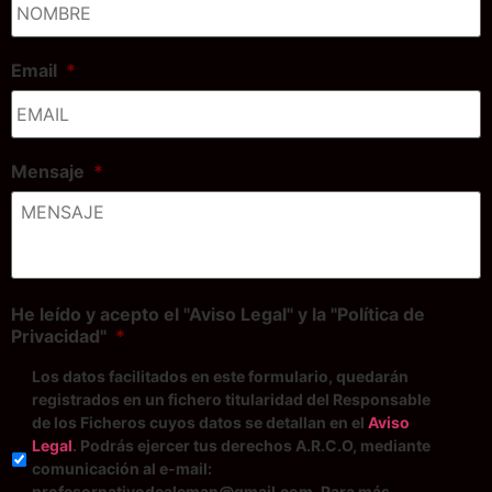
Email
*
Mensaje
*
He leído y acepto el "Aviso Legal" y la "Política de
Privacidad"
*
Los datos facilitados en este formulario, quedarán
registrados en un fichero titularidad del Responsable
de los Ficheros cuyos datos se detallan en el
Aviso
Legal
. Podrás ejercer tus derechos A.R.C.O, mediante
comunicación al e-mail:
profesornativodealeman@gmail.com. Para más